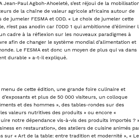
 Jean-Paul Agboh-Ahoeleté, s’est réjoui de la mobilisatio
cteurs de la chaîne de valeur agricole africains autour de
ons de jumeler FESMA et ODD. « Le choix de jumeler cette
, n’est pas anodin car l’ODD 1 qui ambitionne d’éliminer 
 un cadre à la réflexion sur les nouveaux paradigmes à
re afin de changer le système mondial d’alimentation et
 monde. Le FESMA est donc un moyen de plus qui va dans
t durable » a-t-il expliqué.
u menu de cette édition, une grande foire culinaire et
 d’exposants et plus de 50 000 visiteurs, un colloque
aliments et des hommes », des tables-rondes sur des
es valeurs nutritives des produits » ou encore «
re notre dépendance vis-à-vis des produits importés ? »
iness en restauration», des ateliers de cuisine animés pa
sur « Art de la table: entre tradition et modernité », « L